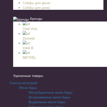
Сейфы для денег
Сейфы для дома
Бренды
Cold Vine
Dometic
Indel B
MEYVEL
Уцененные товары
Список категорий
Мини-бары
Абсорбционные мини-бары
Встраиваемые мини-бары
Выдвижные мини-бары
Гибридные мини-бары