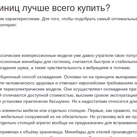
иниц лучше всего купить?
им характеристикам. Для того, чтобы подобрать самый оптимальны
ритерия:
ассические компрессионные модели уже давно утратили свою попул
сионные минибары для гостиниц, считается быстрое и стабильно
создание шума, а также чувствительность к вибрациям и толчкам.
бционный способ охлаждения. Основан он на принципе выпаривани
 человеческого здоровья и отвечают европейским требованиям эко
я термоэлектрические модели. Они осуществляют охлаждение пр
отличаются доступной стоимостью, высоким сроком эксплуатации, 
и установки практически бесшумно. Но к недостаткам относится дл
 элементы мебели или отдельно стоящие. Первые, как правило, п
и мебельных сооружений их не обязательно. Но установку всё же пр
тдельно стоящий агрегат вообще не предназначен для встраивания,
о привязан к объёму хранилища. Минибары для отелей производятс