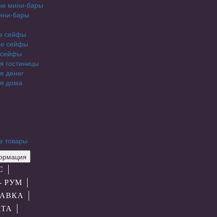
ые мини-бары
ини-бары
е сейфы
е сейфы
 сейфы
я гостиницы
я денег
я дома
е товары
рмация
С
- РУМ
АВКА
АТА