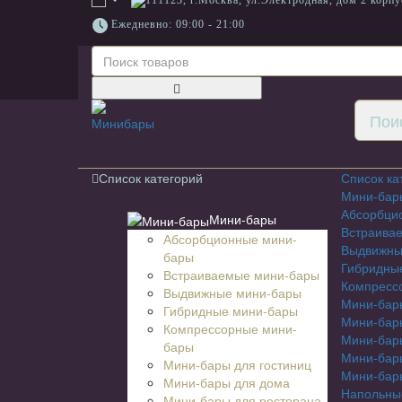
111123, г.Москва, ул.Электродная, дом 2 корпу
Ежедневно: 09:00 - 21:00
Для гостиниц,
ресторанов и дома
Список категорий
Список ка
Мини-бар
Абсорбци
Мини-бары
Встраива
Абсорбционные мини-
Выдвижны
бары
Гибридны
Встраиваемые мини-бары
Компресс
Выдвижные мини-бары
Мини-бары
Гибридные мини-бары
Мини-бар
Компрессорные мини-
Мини-бар
бары
Мини-бары
Мини-бары для гостиниц
Мини-бары
Мини-бары для дома
Напольны
Мини-бары для ресторана