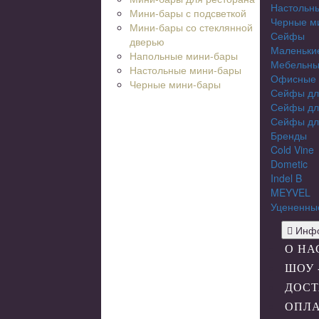
Настольн
Мини-бары с подсветкой
Черные м
Мини-бары со стеклянной
Сейфы
дверью
Маленьки
Напольные мини-бары
Мебельны
Настольные мини-бары
Офисные
Черные мини-бары
Сейфы дл
Сейфы дл
Сейфы дл
Бренды
Cold Vine
Dometic
Indel B
MEYVEL
Уцененны
Инфо
О НА
ШОУ 
ДОСТ
ОПЛ