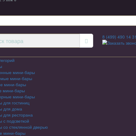
с 3 пом 8
8 (499) 490 14 3
Заказать звон
тегорий
ы
онные мини-бары
емые мини-бары
е мини-бары
е мини-бары
орные мини-бары
 для гостиниц
ы для дома
ы для ресторана
 с подсветкой
 со стеклянной дверью
е мини-бары