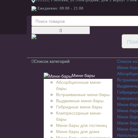
111123, г.Москва, ул.Электродная, дом 2 корпус 3 пом
Ежедневно: 09:00 - 21:00
Для гостиниц,
ресторанов и дома
Список категорий
Список ка
Мини-бар
Абсорбци
Мини-бары
Встраива
Абсорбционные мини-
Выдвижны
бары
Гибридны
Встраиваемые мини-бары
Компресс
Выдвижные мини-бары
Мини-бары
Гибридные мини-бары
Мини-бар
Компрессорные мини-
Мини-бар
бары
Мини-бары
Мини-бары для гостиниц
Мини-бары
Мини-бары для дома
Напольны
Мини-бары для ресторана