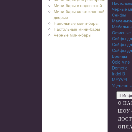
Настольн
Мини-бары с подсветкой
Черные м
Мини-бары со стеклянной
Сейфы
дверью
Маленьки
Напольные мини-бары
Мебельны
Настольные мини-бары
Офисные
Черные мини-бары
Сейфы дл
Сейфы дл
Сейфы дл
Бренды
Cold Vine
Dometic
Indel B
MEYVEL
Уцененны
Инфо
О НА
ШОУ 
ДОСТ
ОПЛ