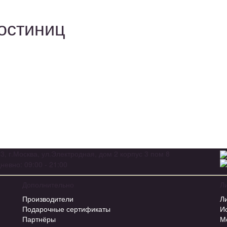
остиниц
3, г.Москва, ул.Электродная, дом 2 корпус 3 пом 8
евно: 09:00 - 21:00
Дополнительно
Л
Производители
Л
Подарочные сертификаты
И
Партнёры
М