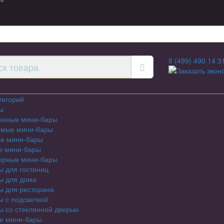
 8
8 (499) 490 14 3
Заказать звон
тегорий
ы
онные мини-бары
емые мини-бары
е мини-бары
е мини-бары
орные мини-бары
 для гостиниц
ы для дома
ы для ресторана
 с подсветкой
 со стеклянной дверью
е мини-бары