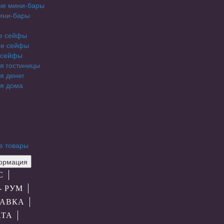
ые мини-бары
ини-бары
е сейфы
е сейфы
 сейфы
я гостиницы
я денег
я дома
е товары
рмация
С
- РУМ
АВКА
АТА