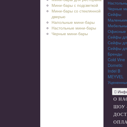
Настольн
Мини-бары с подсветкой
Черные м
Мини-бары со стеклянной
Сейфы
дверью
Маленьки
Напольные мини-бары
Мебельны
Настольные мини-бары
Офисные
Черные мини-бары
Сейфы дл
Сейфы дл
Сейфы дл
Бренды
Cold Vine
Dometic
Indel B
MEYVEL
Уцененны
Инфо
О НА
ШОУ 
ДОСТ
ОПЛ