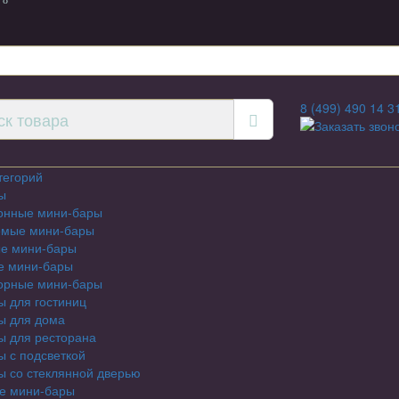
 8
8 (499) 490 14 3
Заказать звон
тегорий
ы
онные мини-бары
емые мини-бары
е мини-бары
е мини-бары
орные мини-бары
 для гостиниц
ы для дома
ы для ресторана
 с подсветкой
 со стеклянной дверью
е мини-бары