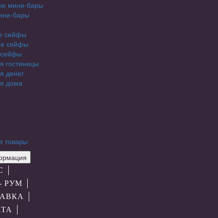
ые мини-бары
ини-бары
е сейфы
е сейфы
 сейфы
я гостиницы
я денег
я дома
е товары
рмация
С
- РУМ
АВКА
АТА