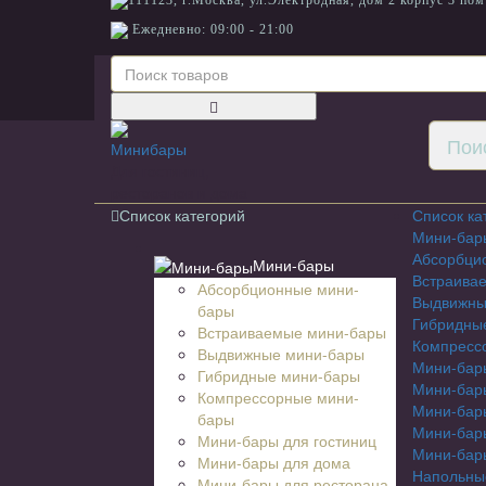
111123, г.Москва, ул.Электродная, дом 2 корпус 3 пом
Ежедневно: 09:00 - 21:00
Для гостиниц,
ресторанов и дома
Список категорий
Список ка
Мини-бар
Абсорбци
Мини-бары
Встраива
Абсорбционные мини-
Выдвижны
бары
Гибридны
Встраиваемые мини-бары
Компресс
Выдвижные мини-бары
Мини-бары
Гибридные мини-бары
Мини-бар
Компрессорные мини-
Мини-бар
бары
Мини-бары
Мини-бары для гостиниц
Мини-бары
Мини-бары для дома
Напольны
Мини-бары для ресторана