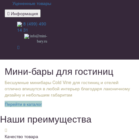
Уцененные товары
Информация
8 (499) 490
14 31
info@mini-
bary.ru
Мини-бары для гостиниц
Бесшумные минибары Cold Vine для гостиниц и отелей
отлично впишутся в любой интерьер благодаря лаконичному
дизайну и небольшим габаритам
Перейти в каталог
Наши преимущества
Качество товара