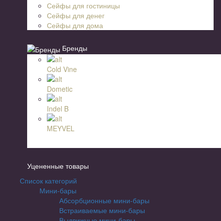
Сейфы для гостиницы
Сейфы для денег
Сейфы для дома
Бренды
Cold Vine
Dometic
Indel B
MEYVEL
Уцененные товары
Список категорий
Мини-бары
Абсорбционные мини-бары
Встраиваемые мини-бары
Выдвижные мини-бары