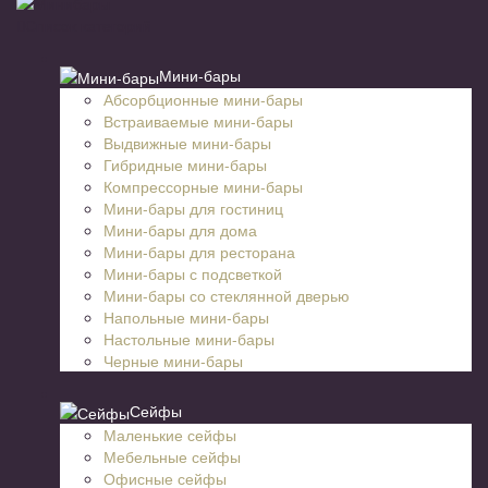
Список категорий
Мини-бары
Абсорбционные мини-бары
Встраиваемые мини-бары
Выдвижные мини-бары
Гибридные мини-бары
Компрессорные мини-бары
Мини-бары для гостиниц
Мини-бары для дома
Мини-бары для ресторана
Мини-бары с подсветкой
Мини-бары со стеклянной дверью
Напольные мини-бары
Настольные мини-бары
Черные мини-бары
Сейфы
Маленькие сейфы
Мебельные сейфы
Офисные сейфы