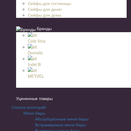
Сейфы для гостиницы
Сейфы для денег
Сейфы для дома
Бренды
Cold Vine
Dometic
Indel B
MEYVEL
Уцененные товары
Список категорий
Мини-бары
Абсорбционные мини-бары
Встраиваемые мини-бары
Выдвижные мини-бары