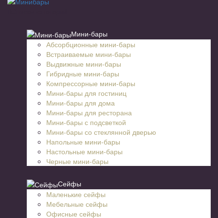
Список категорий
Мини-бары
Абсорбционные мини-бары
Встраиваемые мини-бары
Выдвижные мини-бары
Гибридные мини-бары
Компрессорные мини-бары
Мини-бары для гостиниц
Мини-бары для дома
Мини-бары для ресторана
Мини-бары с подсветкой
Мини-бары со стеклянной дверью
Напольные мини-бары
Настольные мини-бары
Черные мини-бары
Сейфы
Маленькие сейфы
Мебельные сейфы
Офисные сейфы