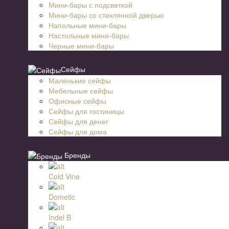
Мини-бары с подсветкой
Мини-бары со стеклянной дверью
Напольные мини-бары
Настольные мини-бары
Черные мини-бары
Сейфы
Маленькие сейфы
Мебельные сейфы
Офисные сейфы
Сейфы для гостиницы
Сейфы для денег
Сейфы для дома
Бренды
Cold Vine
Dometic
Indel B