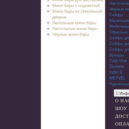
Настольн
Мини-бары с подсветкой
Черные м
Мини-бары со стеклянной
Сейфы
дверью
Маленьки
Напольные мини-бары
Мебельны
Настольные мини-бары
Офисные
Черные мини-бары
Сейфы дл
Сейфы дл
Сейфы дл
Бренды
Cold Vine
Dometic
Indel B
MEYVEL
Уцененны
Инфо
О НА
ШОУ 
ДОСТ
ОПЛ