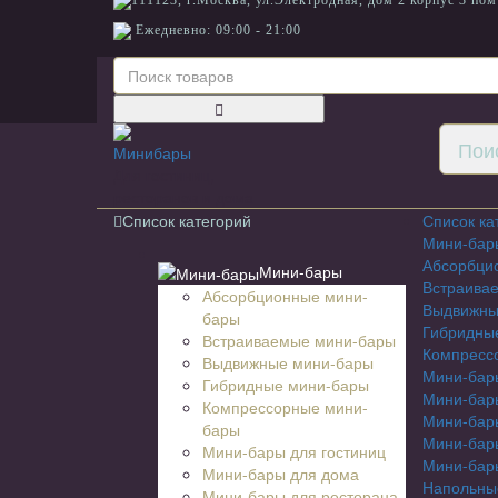
111123, г.Москва, ул.Электродная, дом 2 корпус 3 пом
Ежедневно: 09:00 - 21:00
Для гостиниц,
ресторанов и дома
Список категорий
Список ка
Мини-бар
Абсорбци
Мини-бары
Встраива
Абсорбционные мини-
Выдвижны
бары
Гибридны
Встраиваемые мини-бары
Компресс
Выдвижные мини-бары
Мини-бары
Гибридные мини-бары
Мини-бар
Компрессорные мини-
Мини-бар
бары
Мини-бары
Мини-бары для гостиниц
Мини-бары
Мини-бары для дома
Напольны
Мини-бары для ресторана