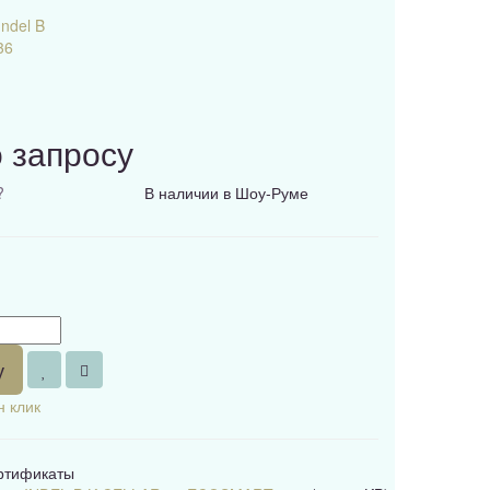
Indel B
36
 запросу
?
В наличии в Шоу-Руме
у
н клик
ертификаты