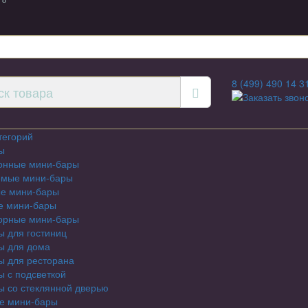
 8
8 (499) 490 14 3
Заказать звон
тегорий
ы
онные мини-бары
емые мини-бары
е мини-бары
е мини-бары
орные мини-бары
 для гостиниц
ы для дома
ы для ресторана
 с подсветкой
 со стеклянной дверью
е мини-бары