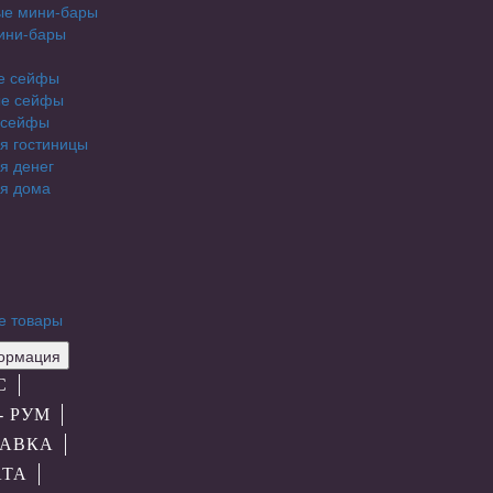
ые мини-бары
ини-бары
е сейфы
е сейфы
 сейфы
я гостиницы
я денег
я дома
е товары
рмация
С
- РУМ
АВКА
АТА