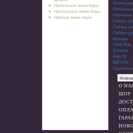
Маленьки
Напольные мини-бары
Мебельны
Настольные мини-бары
Офисные
Черные мини-бары
Сейфы дл
Сейфы дл
Сейфы дл
Бренды
Cold Vine
Dometic
Indel B
MEYVEL
Уцененны
Инфор
О НА
ШОУ 
ДОСТ
ОПЛ
ГАРА
НОВ