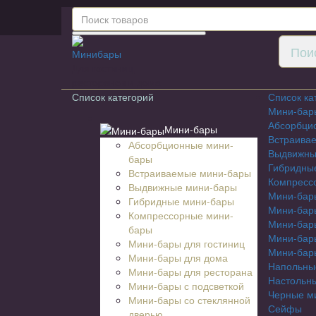
Для гостиниц,
ресторанов и дома
Список категорий
Список ка
Мини-бар
Абсорбци
Мини-бары
Встраива
Абсорбционные мини-
Выдвижны
бары
Гибридны
Встраиваемые мини-бары
Компресс
Выдвижные мини-бары
Мини-бары
Гибридные мини-бары
Мини-бар
Компрессорные мини-
Мини-бар
бары
Мини-бары
Мини-бары для гостиниц
Мини-бары
Мини-бары для дома
Напольны
Мини-бары для ресторана
Настольн
Мини-бары с подсветкой
Черные м
Мини-бары со стеклянной
Сейфы
дверью