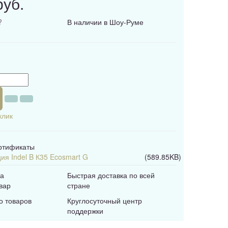
руб.
?
В наличии в Шоу-Руме
клик
ертификаты
ия Indel B К35 Ecosmart G
(589.85KB)
на
Быстрая доставка по всей
вар
стране
о товаров
Круглосуточный центр
поддержки