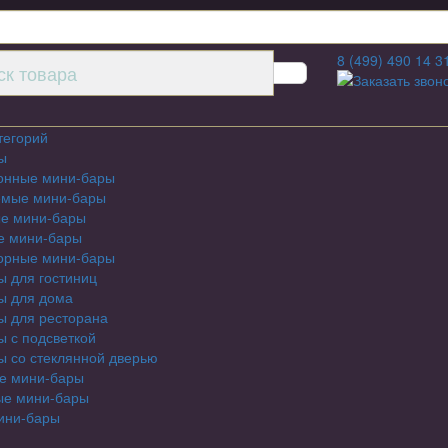
8 (499) 490 14 3
Заказать звон
тегорий
ы
онные мини-бары
емые мини-бары
е мини-бары
е мини-бары
орные мини-бары
 для гостиниц
ы для дома
ы для ресторана
 с подсветкой
 со стеклянной дверью
е мини-бары
ые мини-бары
ини-бары