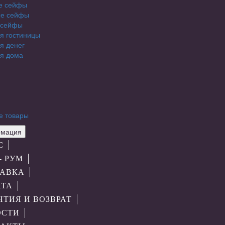
е сейфы
е сейфы
 сейфы
я гостиницы
я денег
я дома
е товары
мация
С
- РУМ
АВКА
АТА
НТИЯ И ВОЗВРАТ
ОСТИ