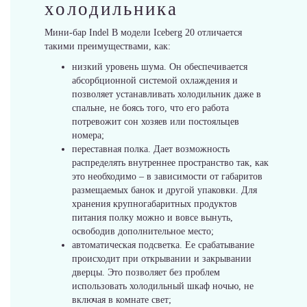
холодильника
Мини-бар Indel В модели Iceberg 20 отличается
Бренды
такими преимуществами, как:
низкий уровень шума. Он обеспечивается
абсорбционной системой охлаждения и
позволяет устанавливать холодильник даже в
спальне, не боясь того, что его работа
потревожит сон хозяев или постояльцев
Cold Vine
номера;
переставная полка. Дает возможность
распределять внутреннее пространство так, как
это необходимо – в зависимости от габаритов
размещаемых банок и другой упаковки. Для
хранения крупногабаритных продуктов
Dometic
питания полку можно и вовсе вынуть,
освободив дополнительное место;
автоматическая подсветка. Ее срабатывание
происходит при открывании и закрывании
дверцы. Это позволяет без проблем
использовать холодильный шкаф ночью, не
Indel B
включая в комнате свет;