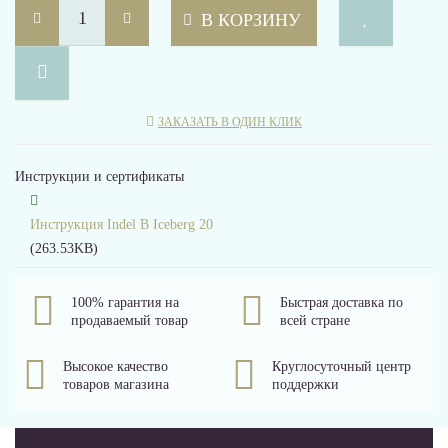
Сейфы для дома
В КОРЗИНУ
Мини-бары для дома
Бренды
Мини-бары для ресторана
Cold Vine
ЗАКАЗАТЬ В ОДИН КЛИК
Dometic
Мини-бары с подсветкой
Инструкции и сертификаты
Indel B
Мини-бары со стеклянной дверью
MEYVEL
Инструкция Indel B Iceberg 20
(263.53KB)
Уцененные товары
Напольные мини-бары
100% гарантия на
Быстрая доставка по
Личный кабинет
продаваемый товар
всей стране
Настольные мини-бары
Регистрация
Высокое качество
Круглосуточный центр
товаров магазина
поддержки
Черные мини-бары
Авторизация