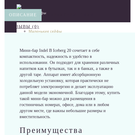
Информация
Сейфы
ОПИСАНИЕ
ХАРАКТЕРИСТИКИ
Контакты
ОТЗЫВЫ (0)
Маленькие сейфы
8 (499) 490 14 31
Мебельные сейфы
Мини-бар Indel В Iceberg 20 сочетает в себе
компактность, надежность и удобство в
использовании. Он подходит для хранения различных
Офисные сейфы
напитков как в бутылках, так и в банках, а также в
другой таре. Аппарат имеет абсорбционную
111123, г.Москва, ул.Электродная, дом 2 корпус 3 пом 8
холодильную установку, которая практически не
Сейфы для гостиницы
потребляет электроэнергию и делает эксплуатацию
Ежедневно: 09:00 - 21:00
данной модели экономичной. Благодаря этому, купить
такой мини-бар можно для размещения в
Сейфы для денег
гостиничных номерах, офисе, дома или в любом
другом месте, где важны небольшие размеры и
вместительность.
Сейфы для дома
Преимущества