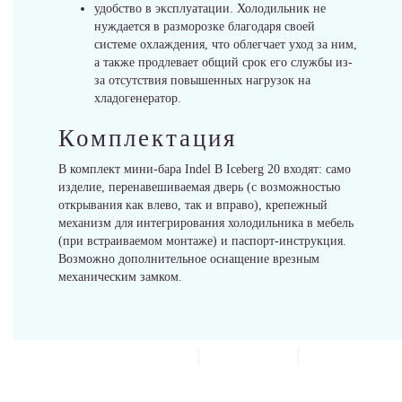
удобство в эксплуатации. Холодильник не
нуждается в разморозке благодаря своей
системе охлаждения, что облегчает уход за ним,
а также продлевает общий срок его службы из-
за отсутствия повышенных нагрузок на
MEYVEL
хладогенератор.
Комплектация
В комплект мини-бара Indel В Iceberg 20 входят: само
изделие, перенавешиваемая дверь (с возможностью
открывания как влево, так и вправо), крепежный
механизм для интегрирования холодильника в мебель
Уцененные товары
(при встраиваемом монтаже) и паспорт-инструкция.
Возможно дополнительное оснащение врезным
механическим замком.
О НАС
ШОУ - РУМ
ДОСТАВКА
ОПЛАТА
ГАРАНТИЯ И ВОЗВРАТ
НОВОСТИ