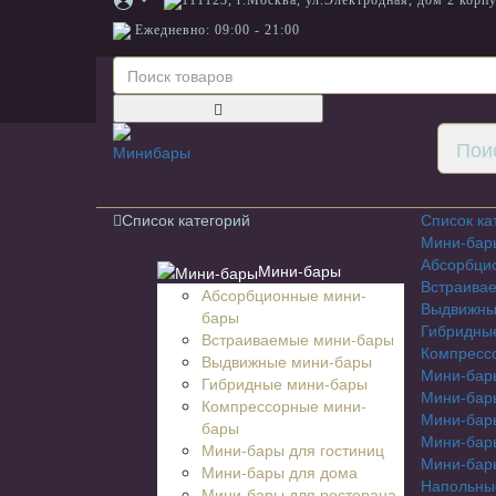
111123, г.Москва, ул.Электродная, дом 2 корпу
Ежедневно: 09:00 - 21:00
Для гостиниц,
ресторанов и дома
Список категорий
Список ка
Мини-бар
Абсорбци
Мини-бары
Встраива
Абсорбционные мини-
Выдвижны
бары
Гибридны
Встраиваемые мини-бары
Компресс
Выдвижные мини-бары
Мини-бары
Гибридные мини-бары
Мини-бар
Компрессорные мини-
Мини-бар
бары
Мини-бары
Мини-бары для гостиниц
Мини-бары
Мини-бары для дома
Напольны
Мини-бары для ресторана