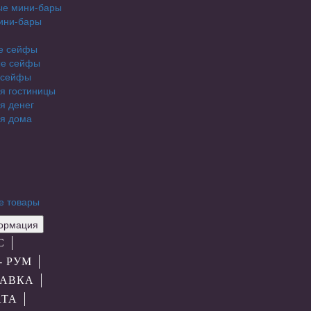
ые мини-бары
ини-бары
е сейфы
е сейфы
 сейфы
я гостиницы
я денег
я дома
е товары
рмация
С
- РУМ
АВКА
АТА