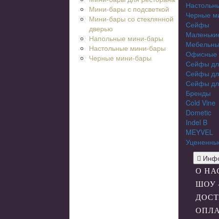
Настольн
Мини-бары с подсветкой
Черные м
Мини-бары со стеклянной
Сейфы
дверью
Маленьки
Напольные мини-бары
Мебельны
Настольные мини-бары
Офисные
Черные мини-бары
Сейфы дл
Сейфы дл
Сейфы дл
Бренды
Cold Vine
Dometic
Indel B
MEYVEL
Уцененны
Инфо
О НА
ШОУ 
ДОСТ
ОПЛ