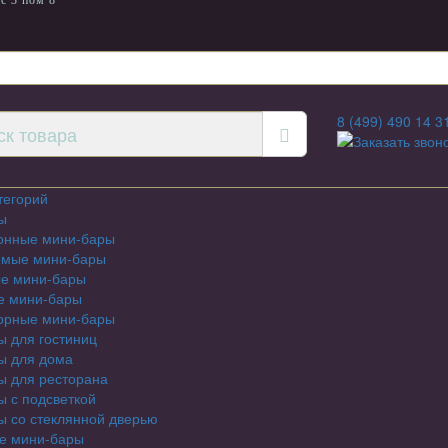
с 3 пом 8
8 (499) 490 14 3
Заказать звон
тегорий
ы
онные мини-бары
емые мини-бары
е мини-бары
е мини-бары
орные мини-бары
 для гостиниц
ы для дома
ы для ресторана
 с подсветкой
 со стеклянной дверью
е мини-бары