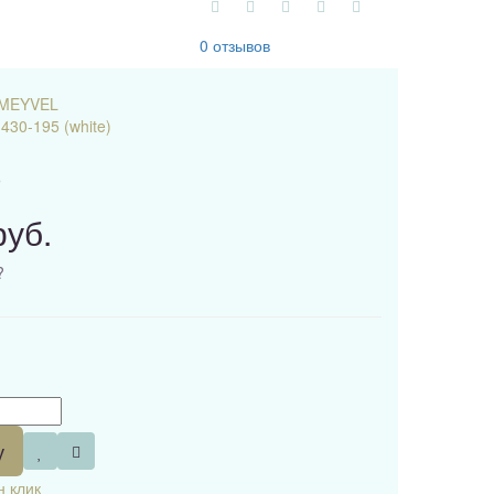
0 отзывов
MEYVEL
430-195 (white)
9
руб.
?
у
н клик