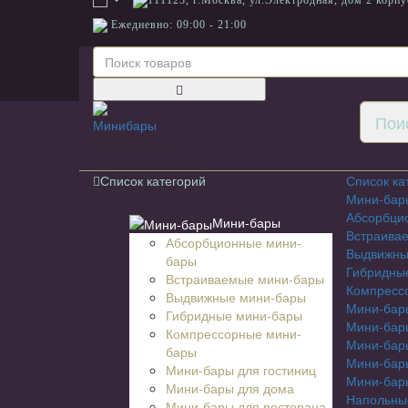
111123, г.Москва, ул.Электродная, дом 2 корпу
Ежедневно: 09:00 - 21:00
Для гостиниц,
ресторанов и дома
Список категорий
Список ка
Мини-бар
Абсорбци
Мини-бары
Встраива
Абсорбционные мини-
Выдвижны
бары
Гибридны
Встраиваемые мини-бары
Компресс
Выдвижные мини-бары
Мини-бары
Гибридные мини-бары
Мини-бар
Компрессорные мини-
Мини-бар
бары
Мини-бары
Мини-бары для гостиниц
Мини-бары
Мини-бары для дома
Напольны
Мини-бары для ресторана