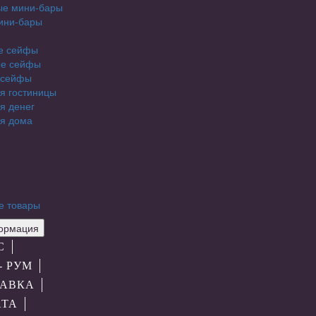
ые мини-бары
ини-бары
е сейфы
е сейфы
 сейфы
я гостиницы
я денег
я дома
е товары
рмация
С
- РУМ
АВКА
АТА