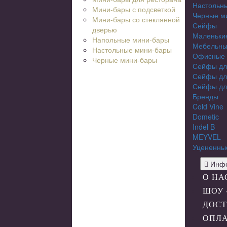
Настольн
Мини-бары с подсветкой
Черные м
Мини-бары со стеклянной
Сейфы
дверью
Маленьки
Напольные мини-бары
Мебельны
Настольные мини-бары
Офисные
Черные мини-бары
Сейфы дл
Сейфы дл
Сейфы дл
Бренды
Cold Vine
Dometic
Indel B
MEYVEL
Уцененны
Инфо
О НА
ШОУ 
ДОСТ
ОПЛ