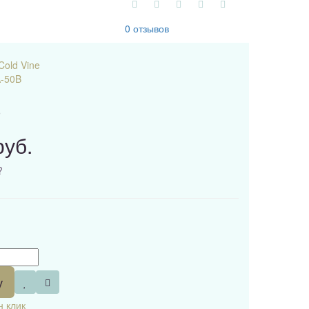
0 отзывов
Cold Vine
-50B
9
руб.
?
у
н клик