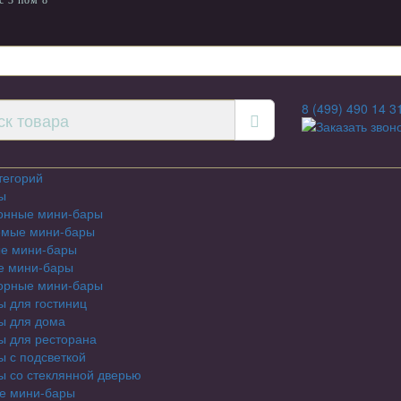
с 3 пом 8
8 (499) 490 14 3
Заказать звон
тегорий
ы
онные мини-бары
емые мини-бары
е мини-бары
е мини-бары
орные мини-бары
 для гостиниц
ы для дома
ы для ресторана
 с подсветкой
 со стеклянной дверью
е мини-бары