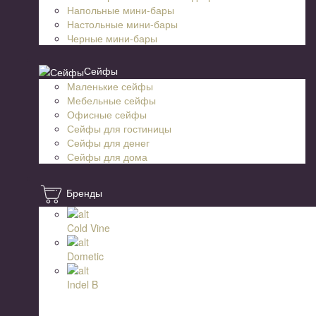
Напольные мини-бары
Настольные мини-бары
Черные мини-бары
Сейфы
Маленькие сейфы
Мебельные сейфы
Офисные сейфы
Сейфы для гостиницы
Сейфы для денег
Сейфы для дома
Бренды
Cold Vine
Dometic
Indel B