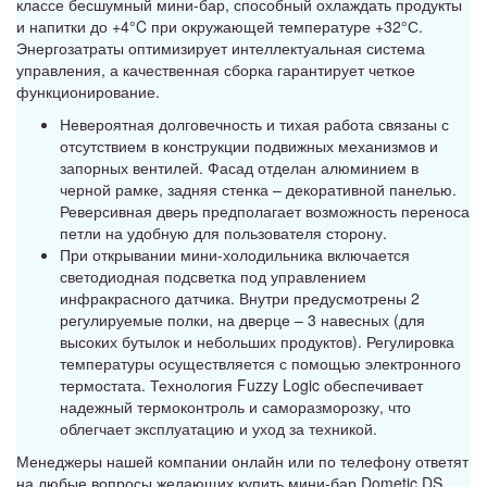
классе бесшумный мини-бар, способный охлаждать продукты
и напитки до +4°C при окружающей температуре +32°С.
Энергозатраты оптимизирует интеллектуальная система
управления, а качественная сборка гарантирует четкое
функционирование.
Невероятная долговечность и тихая работа связаны с
отсутствием в конструкции подвижных механизмов и
запорных вентилей. Фасад отделан алюминием в
черной рамке, задняя стенка – декоративной панелью.
Реверсивная дверь предполагает возможность переноса
петли на удобную для пользователя сторону.
При открывании мини-холодильника включается
светодиодная подсветка под управлением
инфракрасного датчика. Внутри предусмотрены 2
регулируемые полки, на дверце – 3 навесных (для
высоких бутылок и небольших продуктов). Регулировка
температуры осуществляется с помощью электронного
термостата. Технология Fuzzy Logic обеспечивает
надежный термоконтроль и саморазморозку, что
облегчает эксплуатацию и уход за техникой.
Менеджеры нашей компании онлайн или по телефону ответят
на любые вопросы желающих купить мини-бар Dometic DS