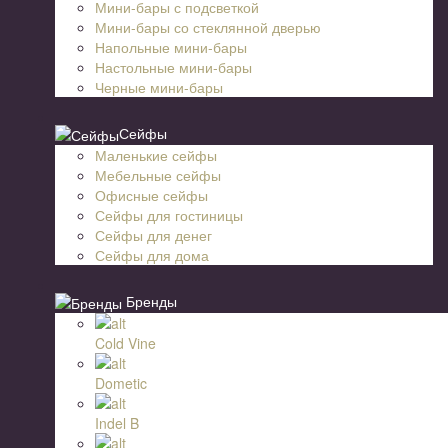
Мини-бары с подсветкой
Мини-бары со стеклянной дверью
Напольные мини-бары
Настольные мини-бары
Черные мини-бары
Сейфы
Маленькие сейфы
Мебельные сейфы
Офисные сейфы
Сейфы для гостиницы
Сейфы для денег
Сейфы для дома
Бренды
Cold Vine
Dometic
Indel B