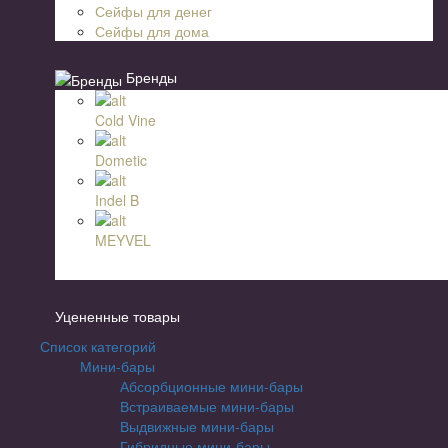
Сейфы для денег
Сейфы для дома
Бренды
Cold Vine
Dometic
Indel B
MEYVEL
Уцененные товары
Список категорий
Мини-бары
Абсорбционные мини-бары
Встраиваемые мини-бары
Выдвижные мини-бары
Гибридные мини-бары