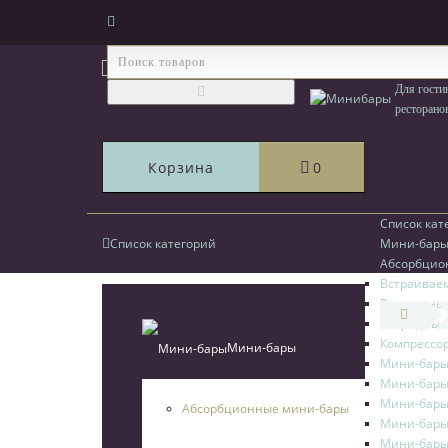
111123, г.Москва, ул.Электродная, дом 2 корп
Для гости
ресторано
Корзина
0
Список кат
Список категорий
Мини-бар
Абсорбцио
Встраивае
Выдвижные
Гибридные
Компрессо
Мини-бары
Мини-бары
Мини-бары
Мини-бары
Абсорбционные мини-бары
Мини-бары 
Мини-бары