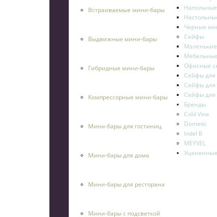
Напольные
Встраиваемые мини-бары
Настольны
Черные ми
Сейфы
Выдвижные мини-бары
Маленькие
Мебельные
Офисные с
Гибридные мини-бары
Сейфы для
Сейфы для 
Сейфы для
Компрессорные мини-бары
Бренды
Cold Vine
Dometic
Мини-бары для гостиниц
Indel B
MEYVEL
Уцененные
Мини-бары для дома
О НА
Мини-бары для ресторана
КОН
Мини-бары с подсветкой