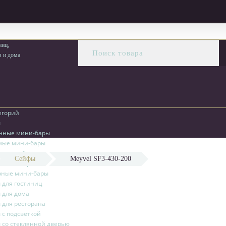
ус 3 пом 8
Ежедневно: 09:00 - 21:00
ниц,
в и дома
егорий
ы
нные мини-бары
мые мини-бары
 мини-бары
Сейфы
Meyvel SF3-430-200
 мини-бары
рные мини-бары
 для гостиниц
 для дома
 для ресторана
с подсветкой
 со стеклянной дверью