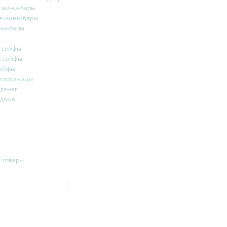
 мини-бары
е мини-бары
ни-бары
 сейфы
 сейфы
ейфы
 гостиницы
денег
 дома
 товары
С
ШОУ - РУМ
ДОСТАВКА
ОПЛАТА
ГАРАНТИ
ТАКТЫ