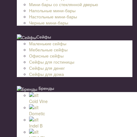
Мини-бары со стеклянной дверью
Напольные мини-бары
Настольные мини-бары
Черные мини-бары
Сейфы
Маленькие сейфы
Мебельные сейфы
Офисные сейфы
Сейфы для гостиницы
Сейфы для денег
Сейфы для дома
Бренды
Cold Vine
Dometic
Indel B