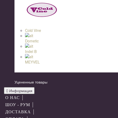
Cold Vine
Dometic
Indel B
MEYVEL
Уцененные товары
Информация
О НАС
ШОУ - РУМ
ДОСТАВКА