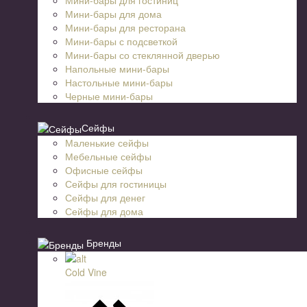
Мини-бары для дома
Мини-бары для ресторана
Мини-бары с подсветкой
Мини-бары со стеклянной дверью
Напольные мини-бары
Настольные мини-бары
Черные мини-бары
Сейфы
Маленькие сейфы
Мебельные сейфы
Офисные сейфы
Сейфы для гостиницы
Сейфы для денег
Сейфы для дома
Бренды
Cold Vine