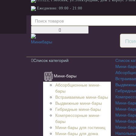
111123, г.Москва, ул.Электродная, дом 2 корпус 3 пом
Ежедневно: 09:00 - 21:00
Для гостиниц,
ресторанов и дома
Список категорий
Список ка
Мини-бар
Абсорбци
Мини-бары
Встраива
Выдвижны
Абсорбционные мини-
Гибридны
бары
Компресс
Встраиваемые мини-бары
Мини-бары
Выдвижные мини-бары
Мини-бар
Гибридные мини-бары
Мини-бар
Компрессорные мини-
Мини-бары
бары
Мини-бары
Мини-бары для гостиниц
Напольны
Мини-бары для дома