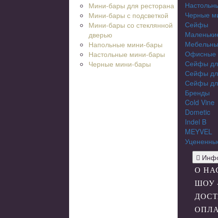
Настольн
Мини-бары для ресторана
Черные м
Мини-бары с подсветкой
Сейфы
Мини-бары со стеклянной
Маленьки
дверью
Мебельны
Напольные мини-бары
Офисные
Настольные мини-бары
Сейфы дл
Черные мини-бары
Сейфы дл
Сейфы дл
Бренды
Cold Vine
Dometic
Indel B
MEYVEL
Уцененны
Инфо
О НА
ШОУ 
ДОСТ
ОПЛ