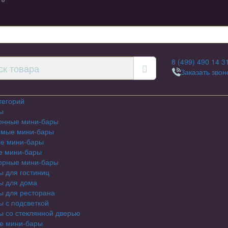
 8
8 (499) 490 14 3
Заказать звон
тегорий
ы
онные мини-бары
емые мини-бары
е мини-бары
е мини-бары
орные мини-бары
 для гостиниц
ы для дома
ы для ресторана
 с подсветкой
 со стеклянной дверью
е мини-бары