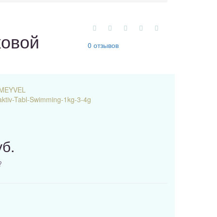
ковой
0 отзывов
MEYVEL
aktiv-Tabl-Swimming-1kg-3-4g
уб.
?