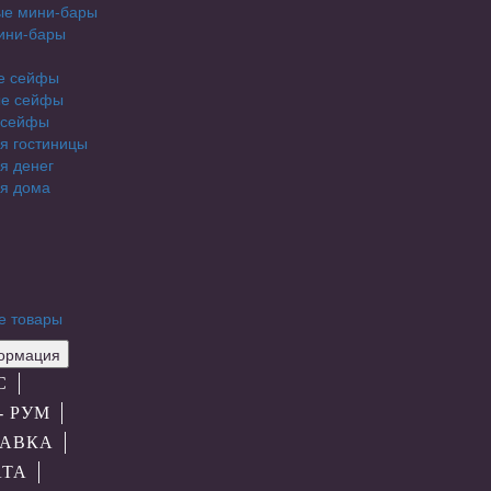
ые мини-бары
ини-бары
е сейфы
е сейфы
 сейфы
я гостиницы
я денег
я дома
е товары
рмация
С
- РУМ
АВКА
АТА