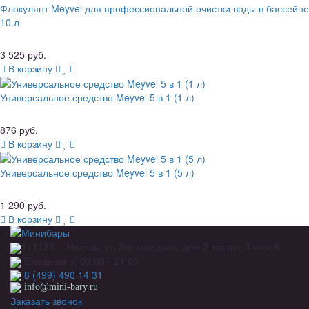
Флокулянт Meyvel для профессиональной очистки воды в бассейне
10 л
3 525 руб.
В корзину
Универсальное средство Meyvel 5 в 1 (1 л)
876 руб.
В корзину
Универсальное средство Meyvel 5 в 1 (5 л)
1 290 руб.
В корзину
111123, г.Москва, ул.Электродная, дом 2 корпус 3 пом 8
Ежедневно: 09:00 - 21:00
8 (499) 490 14 31
info@mini-bary.ru
Заказать звонок