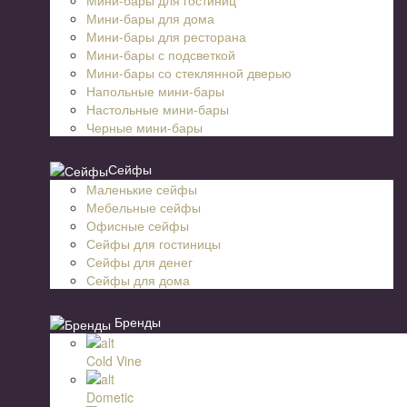
Мини-бары для дома
Мини-бары для ресторана
Мини-бары с подсветкой
Мини-бары со стеклянной дверью
Напольные мини-бары
Настольные мини-бары
Черные мини-бары
Сейфы
Маленькие сейфы
Мебельные сейфы
Офисные сейфы
Сейфы для гостиницы
Сейфы для денег
Сейфы для дома
Бренды
Cold Vine
Dometic