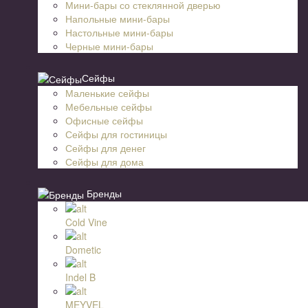
Мини-бары со стеклянной дверью
Напольные мини-бары
Настольные мини-бары
Черные мини-бары
Сейфы
Маленькие сейфы
Мебельные сейфы
Офисные сейфы
Сейфы для гостиницы
Сейфы для денег
Сейфы для дома
Бренды
Cold Vine
Dometic
Indel B
MEYVEL