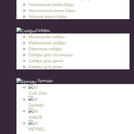
Напольные мини-бары
Настольные мини-бары
Черные мини-бары
Сейфы
Маленькие сейфы
Мебельные сейфы
Офисные сейфы
Сейфы для гостиницы
Сейфы для денег
Сейфы для дома
Бренды
Cold Vine
Dometic
Indel B
MEYVEL