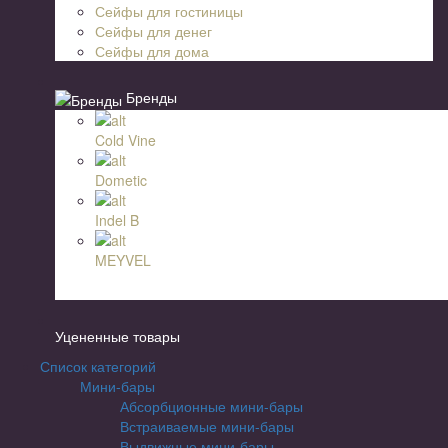
Сейфы для гостиницы
Сейфы для денег
Сейфы для дома
Бренды
Cold Vine
Dometic
Indel B
MEYVEL
Уцененные товары
Список категорий
Мини-бары
Абсорбционные мини-бары
Встраиваемые мини-бары
Выдвижные мини-бары