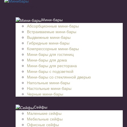
Список категорий
Мини-бары
Абсорбционные мини-бары
Встраиваемые мини-бары
Выдвижные мини-бары
Гибридные мини-бары
Компрессорные мини-бары
Мини-бары для гостиниц
Мини-бары для дома
Мини-бары для ресторана
Мини-бары с подсветкой
Мини-бары со стеклянной дверью
Напольные мини-бары
Настольные мини-бары
Черные мини-бары
Сейфы
Маленькие сейфы
Мебельные сейфы
Офисные сейфы